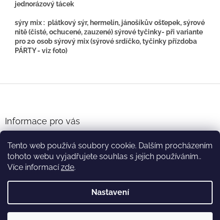
jednorázový tácek
sýry mix : plátkový sýr, hermelín, jánošíkův ošťepek, sýrové
nitě (čisté, ochucené, zauzené) sýrové tyčinky- při variante
pro 20 osob sýrový mix (sýrové srdíčko, tyčinky přízdoba
PÁRTY - viz foto)
Z
á
p
a
Informace pro vás
t
Obchodní podmínky
í
Tento web používá soubory cookie. Dalším procházením
Hodnocení obchodu
tohoto webu vyjadřujete souhlas s jejich používáním..
Více informací
zde
.
Nastavení
Vytvořil Shoptet