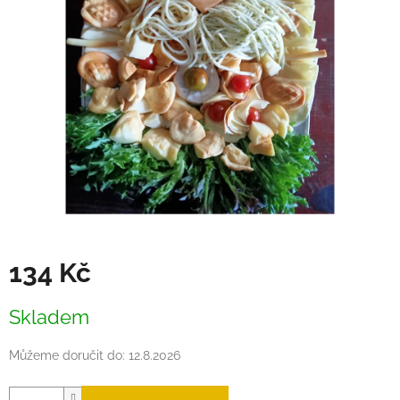
134 Kč
Měrná
Skladem
cena:
Můžeme doručit do:
12.8.2026