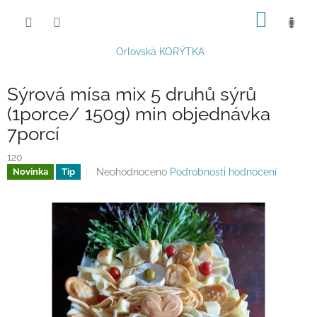
Přejít
NÁKUP
na
obsah
KOŠÍK
Orlovská KORÝTKA
Sýrová mísa mix 5 druhů sýrů
(1porce/ 150g) min objednávka
7porcí
120
Průměrné
Neohodnoceno
Podrobnosti hodnocení
Novinka
Tip
hodnocení
produktu
je
0,0
z
5
hvězdiček.